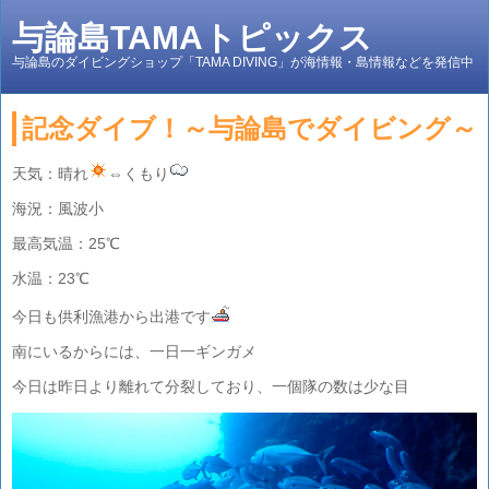
与論島TAMAトピックス
与論島のダイビングショップ「TAMA DIVING」が海情報・島情報などを発信中
記念ダイブ！～与論島でダイビング～
天気：晴れ
⇔くもり
海況：風波小
最高気温：25℃
水温：23℃
今日も供利漁港から出港です
南にいるからには、一日一ギンガメ
今日は昨日より離れて分裂しており、一個隊の数は少な目