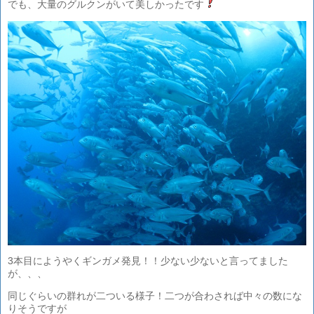
でも、大量のグルクンがいて美しかったです
3本目にようやくギンガメ発見！！少ない少ないと言ってました
が、、、
同じぐらいの群れが二ついる様子！二つが合わされば中々の数にな
りそうですが