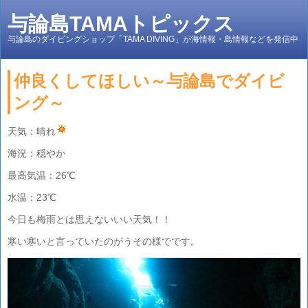
与論島TAMAトピックス
与論島のダイビングショップ「TAMA DIVING」が海情報・島情報などを発信中
仲良くしてほしい～与論島でダイビ
ング～
天気：晴れ
海況：穏やか
最高気温：26℃
水温：23℃
今日も梅雨とは思えないいい天気！！
寒い寒いと言っていたのがうその様でです。