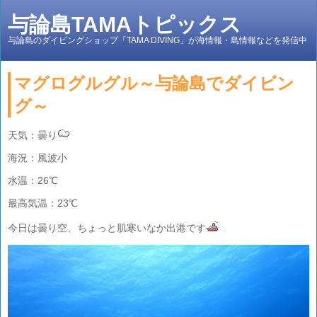
与論島TAMAトピックス
与論島のダイビングショップ「TAMA DIVING」が海情報・島情報などを発信中
マグログルグル～与論島でダイビン
グ～
天気：曇り
海況：風波小
水温：26℃
最高気温：23℃
今日は曇り空、ちょっと肌寒いなか出港です